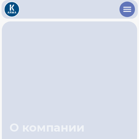
О компании
«К-АРМА» занимает лидирующие позиции среди
предприятий по производству и продаже оборудования
для производства стеклоровинга, стеклофибры,
стеклопластиковой арматуры, стеклопластиковой
кладочной сетки.