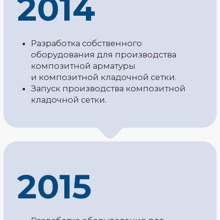
производства стеклоровинга –
инновационного материала в
строительной сфере.
2018
Открытие филиала в г. Москва.
Разработана новая рецептура
замасливающей композиции
для прямого ровинга.
Реализован запуск производств
по переработке стеклобоя (ТБО)
и производства стекловолокна
на территории РФ и СНГ.