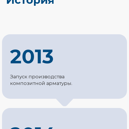
2014
Разработка собственного
оборудования для производства
композитной арматуры
и композитной кладочной сетки.
Запуск производства композитной
кладочной сетки.
2015
Разработка оборудования для
производства стеклоровинга.
Запуск линии собственной разработки
по переработке отходов стекла и