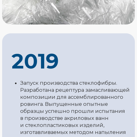
2020
Реализация проектов в странах СНГ
по переработке отходов стекла (ТБО)
и производства стеклонити.
Доработана рецептура замасливающей
композиции для стеклофибры.
Увеличена щелочестойкость
стекловолокна, в связи с чем
стеклофибра от ТПК «К-АРМА»
не уступает конкурентам-
производителям фибры из других
материалов.
2021
Реализован проект по запуску