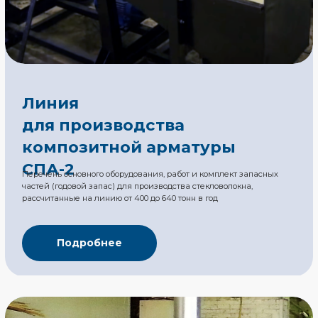
композитной сетки
ЛКС500
Перечень основного оборудования, работ и комплект запасных
частей (годовой запас) для производства стекловолокна,
Стеклофибра
рассчитанные на линию от 600 до 960 тонн в год
Стеклоровинг
Подробнее
Стеклопластиковая
арматура
Кладочная сетка
Реквизиты
Доставка
О компании
© 2013-2025,
Политика
ТПК «К-АРМА»
конфиденциальности