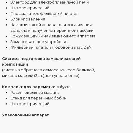
Червячный вал (наматывающий аппарат)
Комплект крепежа (наматывающий аппарат)
Вал зубчатый (наматывающий аппарат)
Раскладочная банка первичной нити
(наматывающий аппарат)
Ползунок раскадки (ровинговальная машина)
Ремень зубчатый (ровинговальная машина)
Электродвигатель замасливающего устройства
Ролики для сборки нити в пучки (графит)
Блок управления
Ремень клиновой (наматывающий аппарат)
Шкив (наматывающий аппарат)
Ось (наматывающий аппарат)
Привод раскладочной коробки в сборе
(наматывающий аппарат)
Втулка (наматывающий аппарат)
Крепеж (наматывающий аппарат)
Рукав нейлоновый (наматывающий аппарат)
Перечень работ