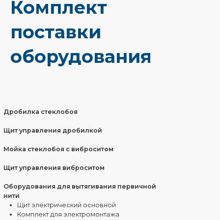
волокна и получения первичной паковки
Кожух защитный наматывающего аппарата.
Замасливающее устройство
Фильерный питатель (годовой запас 24/7)
Система подготовки замасливающей
композиции
(система обратного осмоса, миксер большой,
миксер маслый (3шт.), щит управления)
Комплект для перемотки в бухты
Ровинговальная машина
Стенд для первичных бобин
Щит электрический
Упаковочный аппарат
Комплект
запасных частей
(годовой запас):
Червячная шестерня (комплект 2 шт.)
(наматывающий аппарат)