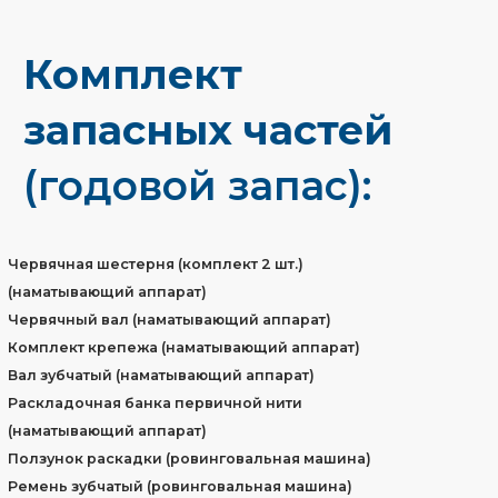
Шеф-надзор по монтажу основания
стеклоплавильного комплекса
Шеф-надзор по монтажу система циркуляции
замасливающей композиции
Шеф-надзор по монтажу сушильной камеры
Шеф-надзор по производству телег для первичных
бобин
Подготовка проекта (комплект чертежей),
разработка планов в области строительства
Рецептура замасливающих композиций для прямого
ровинга К-ARMA
Шеф-надзор по монтажу оборудования, шеф-
наладка оборудования
Обучение персонала (2−4 человека, не менее 40 ч),
консультации по технологическим вопросам,
по вопросам экономии энергии, контроль качества
выпускаемой продукции