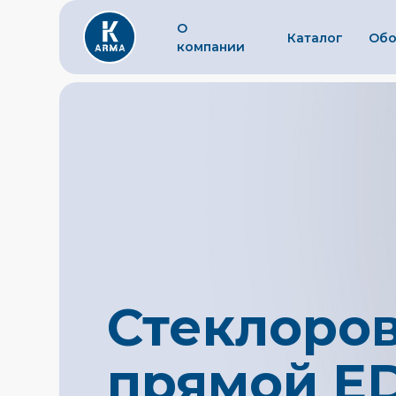
О
Каталог
Обо
компании
Стеклоро
прямой E