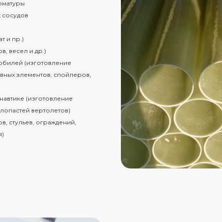
рматуры
 сосудов
т и пр.)
, весел и др.)
обилей (изготовление
вных элементов, спойлеров,
навтике (изготовление
 лопастей вертолетов)
в, стульев, ограждений,
я)