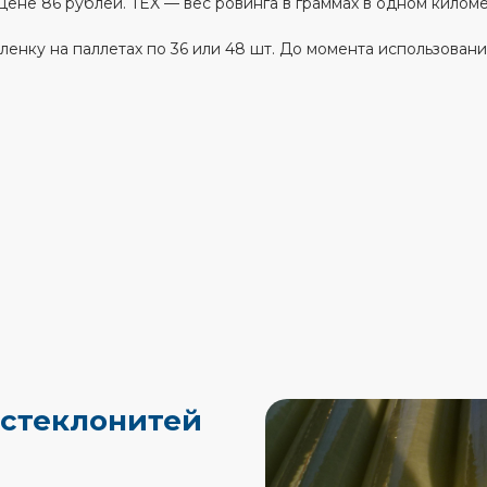
цене 86 рублей. TEX — вес ровинга в граммах в одном киломе
ленку на паллетах по 36 или 48 шт. До момента использован
 стеклонитей