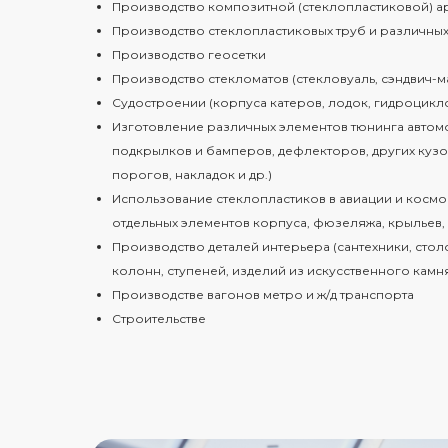
Производство композитной (стеклопластиковой) а
Производство стеклопластиковых труб и различных
Производство геосетки
Производство стекломатов (стекловуаль, сэндвич-ма
Судостроении (корпуса катеров, лодок, гидроциклов
Изготовление различных элементов тюнинга автом
подкрылков и бамперов, дефлекторов, других кузо
порогов, накладок и др.)
Использование стеклопластиков в авиации и космо
отдельных элементов корпуса, фюзеляжа, крыльев,
Производство деталей интерьера (сантехники, столо
колонн, ступеней, изделий из искусственного камн
Производстве вагонов метро и ж/д транспорта
Строительстве