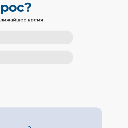
прос?
ближайшее время
О